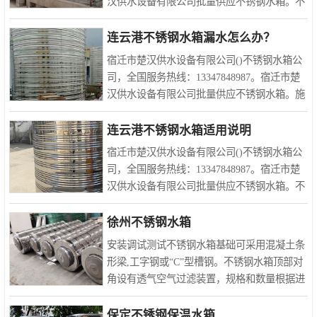
汉供水设备有限公司批量供应不锈钢水箱。不
锈钢水箱是如何做好防腐工作的?接下来小编
就为大家简单介绍一下。不锈钢水箱适用于大
连云港不锈钢水箱漏水怎么办？
型宾馆、酒店、办公室..
宿迁市楚汉供水设备有限公司()不锈钢水箱公
司，全国服务热线：13347848987。宿迁市楚
汉供水设备有限公司批量供应不锈钢水箱。施
工人员在安装好不锈钢水箱之后，采购方需要
对不锈钢水箱的使用状况进行测试，即我们常
连云港不锈钢水箱适用说明
说的满水试验，在满水..
宿迁市楚汉供水设备有限公司()不锈钢水箱公
司，全国服务热线：13347848987。宿迁市楚
汉供水设备有限公司批量供应不锈钢水箱。不
锈钢水箱使用说明:1,不锈钢水箱作为储存生活
用水的二次设备,只能装生活用水（消防用
徐州不锈钢水箱
水）,不能装盐酸,硫酸或..
安装调试测试不锈钢水箱基础可采用混凝土条
形梁,工字钢或“C”型槽钢。不锈钢水箱顶部对
角设有透气空气过滤装置，规格和数量根据进
口尺寸大小由生产厂家确定装置。不锈钢水箱
内部均使用拉筋。各管口法兰均为1.0MPa标准
保定不锈钢保温水箱