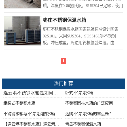
质，温度在0-80摄氏度，SUS304已足够，使用
寿命应该在10年以上或更长时间。外壳选用
sus304、201不锈钢或铝板等等。保温较成熟的
枣庄不锈钢保温水箱
方法是：一般采用聚氨酯..
枣庄不锈钢保温水箱国家建筑标准设计图集
02S101。采用SUS304、SUS316L等不锈钢
板，冲压成型，周边用钨极氩弧焊接。由
1000×shu1000、1000×500、500×500的标准
块，根据不同的三维结构设计参数，采用不同
1
厚度的模块，在厂内或现场进行焊接..
热门推荐
连云港不锈钢水箱是如何做好防腐工作的?
卧式不锈钢水塔
组装式不锈钢水箱
不锈钢圆柱水箱的广泛应用
不锈钢水箱与不锈钢消防水箱的区别
选购不锈钢水箱的重点是？
【连云港不锈钢水箱】连云港不锈钢水箱的特点
青岛不锈钢保温水箱