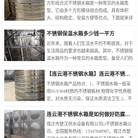
方形组合式不锈钢水箱是一种常见的水箱类
型，它由多个方形模块组合而成，具有体积
大、结构稳定、安装方便等优点。下面就来详
细了解一下方形组合式不锈钢水箱的特点和使
用方法。首先，方形组合式不锈钢水箱的特点
不锈钢保温水箱多少钱一平方
是体积大。由于其采用多..
近年来，随着人们生活水平的不断提高，对于
生活用品的要求也越来越高。其中，不锈钢保
温水箱作为一种常见的水箱类型，备受人们的
青睐。那么，不锈钢保温水箱多少钱一平方
呢？下面就来详细了解一下。首先，不锈钢保
【连云港不锈钢水箱】连云港不锈钢水箱的特点
温水箱的价格是由多种..
不锈钢水箱产品特点：1、不锈钢水箱一般采
用SUS304材质的不锈钢板材,物理化学性质稳
定，对水质无污染，保证水质清洁卫生;2、不
锈钢水箱冲压成型,强度高、重量轻、外型整
洁、美观高雅;3、水箱板一般采用高镍8.0以上
连云港不锈钢水箱是如何做好防腐工作的?
3042B板,表面光洁美观..
宿迁市楚汉供水设备有限公司()不锈钢水箱公
司，全国服务热线：13347848987。宿迁市楚