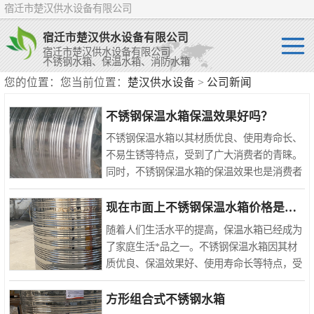
宿迁市楚汉供水设备有限公司
宿迁市楚汉供水设备有限公司
宿迁市楚汉供水设备有限公司
不锈钢水箱、保温水箱、消防水箱
您的位置：您当前位置：
楚汉供水设备
>
公司新闻
不锈钢水箱
不锈钢保温水箱保温效果好吗？
保温水箱
不锈钢保温水箱以其材质优良、使用寿命长、
不易生锈等特点，受到了广大消费者的青睐。
消防水箱
同时，不锈钢保温水箱的保温效果也是消费者
关心的问题之一。那么，不锈钢保温水箱的保
温效果到底好不好呢？下面就来介绍一下相关
现在市面上不锈钢保温水箱价格是多少？
情况。一、保温原理..
随着人们生活水平的提高，保温水箱已经成为
了家庭生活*品之一。不锈钢保温水箱因其材
质优良、保温效果好、使用寿命长等特点，受
到了广大消费者的青睐。那么，现在市面上不
锈钢保温水箱价格是多少呢？下面就来介绍一
方形组合式不锈钢水箱
下相关情况。一、不锈..