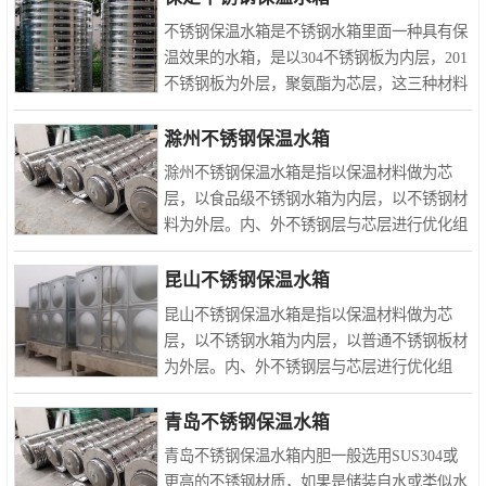
法兰。设计人员在..
不锈钢保温水箱是不锈钢水箱里面一种具有保
温效果的水箱，是以304不锈钢板为内层，201
不锈钢板为外层，聚氨酯为芯层，这三种材料
由里到外结合起来，通过优化组合，使内外层
共同达到极佳保温效果。不锈钢保温水箱保温
滁州不锈钢保温水箱
的原理是因为采用聚..
滁州不锈钢保温水箱是指以保温材料做为芯
层，以食品级不锈钢水箱为内层，以不锈钢材
料为外层。内、外不锈钢层与芯层进行优化组
合，从而形成了不锈钢水箱。不锈钢保温水箱
保温材料：芯层介质可采用聚氨酯发泡、聚苯
昆山不锈钢保温水箱
乙烯、聚丙乙烯、岩 ..
昆山不锈钢保温水箱是指以保温材料做为芯
层，以不锈钢水箱为内层，以普通不锈钢板材
为外层。内、外不锈钢层与芯层进行优化组
合，从而形成了不锈钢水箱。芯层介质可采用
聚氨酯发泡、聚苯乙烯、聚丙乙烯泡沫、岩
青岛不锈钢保温水箱
棉、 PEF；内层可采用食品..
青岛不锈钢保温水箱内胆一般选用SUS304或
更高的不锈钢材质，如果是储装自水或类似水