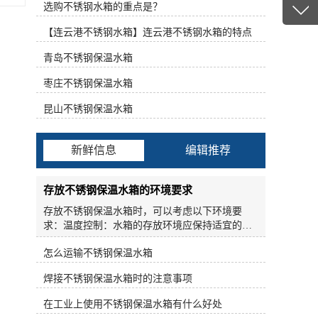
具有重量轻、强度高、耐腐蚀、耐高温、水质洁
选购不锈钢水箱的重点是？
13347
净、抗渗、抗震、不结青苔、安装方便、无需维
客服q
【连云港不锈钢水箱】连云港不锈钢水箱的特点
护、清洗方便等优点。不锈钢表面处理技术主要
包括以下几种方法：表面增白、表面镜面增白和
19186
青岛不锈钢保温水箱
表面着色。表面增白处理：不锈钢在加工过程
中，经过卷取、封边、焊接或人工表面加热处
枣庄不锈钢保温水箱
理，不锈钢管、不锈钢棒、不锈钢丝、不锈钢消
防水箱产生黑色氧化皮。这种坚硬的灰黑色氧化
昆山不锈钢保温水箱
皮主要由NiCr2O4和NiFeO4组成，以前常用氢氟
酸和硝酸作强腐蚀去除。但这种方法成本高，污
染环境，对人体有害，腐蚀性强，逐步消除。目
新鲜信息
编辑推荐
前，氧化皮的治疗主要有两种方法。不锈钢水箱
现场氩弧焊安装施工及验收。施工现场有标准电
源。水箱周围(>500mm)检修空间无污染。充水2-
存放不锈钢保温水箱的环境要求
3h，罐体无明显变形，焊缝合格，无渗漏。在使
存放不锈钢保温水箱时，可以考虑以下环境要
用、维修和维护水箱管道时，不要对管道进出口
求：温度控制：水箱的存放环境应保持适宜的温
施加过大的负荷。不要将阀门和大口径管道的重
度，避免过高或过低温度对不锈钢和保温材料产
量直接施加到水箱喷嘴上，必要时应设置管支
怎么运输不锈钢保温水箱
生不利影响。一般来说，室温范围（15-25摄氏
架：焊管的胀缩和振动必须安装柔性伸缩接头。
度）是较为适宜的存放温度。避免潮湿环境：不
冲压不锈钢板焊接水箱是由不锈钢板冲压出的钢
焊接不锈钢保温水箱时的注意事项
锈钢保温水箱存放的环境应尽量避免潮湿和高湿
筋和不锈钢焊接带一体而成。结构简单，强度
度的情况，特别是长时间暴露在潮湿环境中容易
好，可生产大容量水箱。由于箱体采用不锈钢板
在工业上使用不锈钢保温水箱有什么好处
导致水箱表面腐蚀和保温材料受潮。避免直接阳
焊接而成，阳光被完全遮挡，不会有藻类生长。