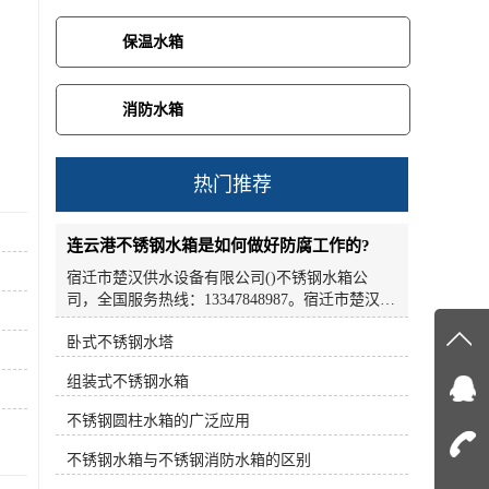
保温水箱
消防水箱
热门推荐
连云港不锈钢水箱是如何做好防腐工作的?
宿迁市楚汉供水设备有限公司()不锈钢水箱公
司，全国服务热线：13347848987。宿迁市楚汉供
水设备有限公司批量供应不锈钢水箱。不锈钢水
卧式不锈钢水塔
箱是如何做好防腐工作的?接下来小编就为大家简
在线
单介绍一下。不锈钢水箱适用于大型宾馆、酒
组装式不锈钢水箱
店、办公室、公寓、科研教学楼、食品加工、医
疗卫生、电子工业等水质要求较高的场所。不锈
在
不锈钢圆柱水箱的广泛应用
钢水箱是继玻璃水箱之后的新一代储水设备。产
品采用全不锈钢板制造，美观、经济、实用，主
不锈钢水箱与不锈钢消防水箱的区别
咨询
体性能良好。与其它水箱相比，不锈钢高位水箱