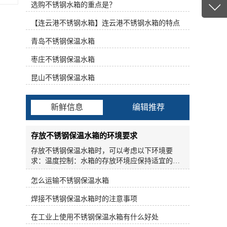
具有重量轻、强度高、耐腐蚀、耐高温、水质洁
选购不锈钢水箱的重点是？
13347
净、抗渗、抗震、不结青苔、安装方便、无需维
客服q
【连云港不锈钢水箱】连云港不锈钢水箱的特点
护、清洗方便等优点。不锈钢表面处理技术主要
包括以下几种方法：表面增白、表面镜面增白和
19186
青岛不锈钢保温水箱
表面着色。表面增白处理：不锈钢在加工过程
中，经过卷取、封边、焊接或人工表面加热处
枣庄不锈钢保温水箱
理，不锈钢管、不锈钢棒、不锈钢丝、不锈钢消
防水箱产生黑色氧化皮。这种坚硬的灰黑色氧化
昆山不锈钢保温水箱
皮主要由NiCr2O4和NiFeO4组成，以前常用氢氟
酸和硝酸作强腐蚀去除。但这种方法成本高，污
染环境，对人体有害，腐蚀性强，逐步消除。目
新鲜信息
编辑推荐
前，氧化皮的治疗主要有两种方法。不锈钢水箱
现场氩弧焊安装施工及验收。施工现场有标准电
源。水箱周围(>500mm)检修空间无污染。充水2-
存放不锈钢保温水箱的环境要求
3h，罐体无明显变形，焊缝合格，无渗漏。在使
存放不锈钢保温水箱时，可以考虑以下环境要
用、维修和维护水箱管道时，不要对管道进出口
求：温度控制：水箱的存放环境应保持适宜的温
施加过大的负荷。不要将阀门和大口径管道的重
度，避免过高或过低温度对不锈钢和保温材料产
量直接施加到水箱喷嘴上，必要时应设置管支
怎么运输不锈钢保温水箱
生不利影响。一般来说，室温范围（15-25摄氏
架：焊管的胀缩和振动必须安装柔性伸缩接头。
度）是较为适宜的存放温度。避免潮湿环境：不
冲压不锈钢板焊接水箱是由不锈钢板冲压出的钢
焊接不锈钢保温水箱时的注意事项
锈钢保温水箱存放的环境应尽量避免潮湿和高湿
筋和不锈钢焊接带一体而成。结构简单，强度
度的情况，特别是长时间暴露在潮湿环境中容易
好，可生产大容量水箱。由于箱体采用不锈钢板
在工业上使用不锈钢保温水箱有什么好处
导致水箱表面腐蚀和保温材料受潮。避免直接阳
焊接而成，阳光被完全遮挡，不会有藻类生长。