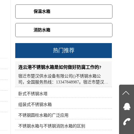
保温水箱
消防水箱
热门推荐
连云港不锈钢水箱是如何做好防腐工作的?
宿迁市楚汉供水设备有限公司()不锈钢水箱公
司，全国服务热线：13347848987。宿迁市楚汉供
水设备有限公司批量供应不锈钢水箱。不锈钢水
卧式不锈钢水塔
箱是如何做好防腐工作的?接下来小编就为大家简
在线
单介绍一下。不锈钢水箱适用于大型宾馆、酒
组装式不锈钢水箱
店、办公室、公寓、科研教学楼、食品加工、医
疗卫生、电子工业等水质要求较高的场所。不锈
在
不锈钢圆柱水箱的广泛应用
钢水箱是继玻璃水箱之后的新一代储水设备。产
品采用全不锈钢板制造，美观、经济、实用，主
不锈钢水箱与不锈钢消防水箱的区别
咨询
体性能良好。与其它水箱相比，不锈钢高位水箱