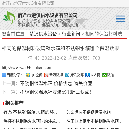
宿迁市楚汉供水设备有限公司
宿迁市楚汉供水设备有限公司
宿迁市楚汉供水设备有限公司
不锈钢水箱、保温水箱、消防水箱
您当前位置：
楚汉供水设备
>
行业新闻
> 相同的保温材料玻璃钢水箱和不锈钢水箱哪个保温效果比较好？
不锈钢水箱
相同的保温材料玻璃钢水箱和不锈钢水箱哪个保温效果比较好？
保温水箱
时间：2022-12-02
点击次数：763
消防水箱
http://www.304chuhan.com
百度分享：
QQ空间
新浪微博
腾讯微博
人人网
微信
上一篇：
不锈钢保温水箱-价格优惠-物美价廉
下一篇：
不锈钢保温水箱安装需把握三要点！
相关推荐
存放不锈钢保温水箱的环境要求
怎么运输不锈钢保温水箱
焊接不锈钢保温水箱时的注意事项
在工业上使用不锈钢保温水箱有什么好处