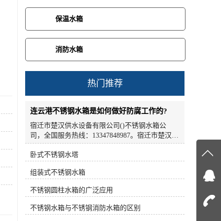
保温水箱
消防水箱
热门推荐
连云港不锈钢水箱是如何做好防腐工作的?
宿迁市楚汉供水设备有限公司()不锈钢水箱公
司，全国服务热线：13347848987。宿迁市楚汉供
水设备有限公司批量供应不锈钢水箱。不锈钢水
卧式不锈钢水塔
箱是如何做好防腐工作的?接下来小编就为大家简
在线
单介绍一下。不锈钢水箱适用于大型宾馆、酒
组装式不锈钢水箱
店、办公室、公寓、科研教学楼、食品加工、医
疗卫生、电子工业等水质要求较高的场所。不锈
在
不锈钢圆柱水箱的广泛应用
钢水箱是继玻璃水箱之后的新一代储水设备。产
品采用全不锈钢板制造，美观、经济、实用，主
不锈钢水箱与不锈钢消防水箱的区别
咨询
体性能良好。与其它水箱相比，不锈钢高位水箱