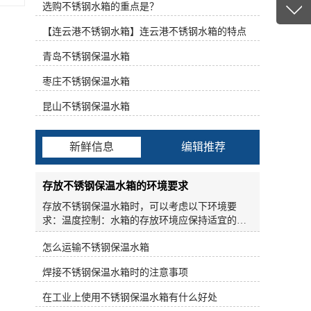
具有重量轻、强度高、耐腐蚀、耐高温、水质洁
选购不锈钢水箱的重点是？
13347
净、抗渗、抗震、不结青苔、安装方便、无需维
客服q
【连云港不锈钢水箱】连云港不锈钢水箱的特点
护、清洗方便等优点。不锈钢表面处理技术主要
包括以下几种方法：表面增白、表面镜面增白和
19186
青岛不锈钢保温水箱
表面着色。表面增白处理：不锈钢在加工过程
中，经过卷取、封边、焊接或人工表面加热处
枣庄不锈钢保温水箱
理，不锈钢管、不锈钢棒、不锈钢丝、不锈钢消
防水箱产生黑色氧化皮。这种坚硬的灰黑色氧化
昆山不锈钢保温水箱
皮主要由NiCr2O4和NiFeO4组成，以前常用氢氟
酸和硝酸作强腐蚀去除。但这种方法成本高，污
染环境，对人体有害，腐蚀性强，逐步消除。目
新鲜信息
编辑推荐
前，氧化皮的治疗主要有两种方法。不锈钢水箱
现场氩弧焊安装施工及验收。施工现场有标准电
源。水箱周围(>500mm)检修空间无污染。充水2-
存放不锈钢保温水箱的环境要求
3h，罐体无明显变形，焊缝合格，无渗漏。在使
存放不锈钢保温水箱时，可以考虑以下环境要
用、维修和维护水箱管道时，不要对管道进出口
求：温度控制：水箱的存放环境应保持适宜的温
施加过大的负荷。不要将阀门和大口径管道的重
度，避免过高或过低温度对不锈钢和保温材料产
量直接施加到水箱喷嘴上，必要时应设置管支
怎么运输不锈钢保温水箱
生不利影响。一般来说，室温范围（15-25摄氏
架：焊管的胀缩和振动必须安装柔性伸缩接头。
度）是较为适宜的存放温度。避免潮湿环境：不
冲压不锈钢板焊接水箱是由不锈钢板冲压出的钢
焊接不锈钢保温水箱时的注意事项
锈钢保温水箱存放的环境应尽量避免潮湿和高湿
筋和不锈钢焊接带一体而成。结构简单，强度
度的情况，特别是长时间暴露在潮湿环境中容易
好，可生产大容量水箱。由于箱体采用不锈钢板
在工业上使用不锈钢保温水箱有什么好处
导致水箱表面腐蚀和保温材料受潮。避免直接阳
焊接而成，阳光被完全遮挡，不会有藻类生长。