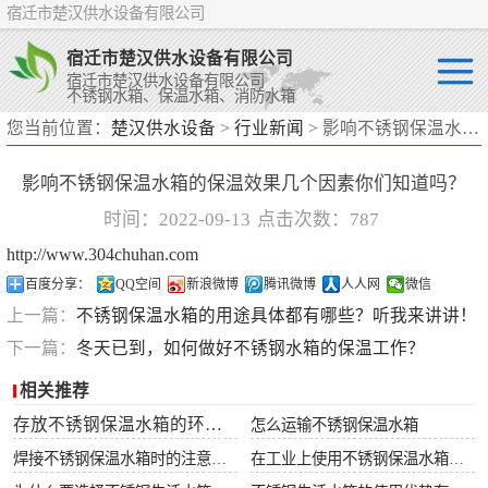
宿迁市楚汉供水设备有限公司
宿迁市楚汉供水设备有限公司
宿迁市楚汉供水设备有限公司
不锈钢水箱、保温水箱、消防水箱
您当前位置：
楚汉供水设备
>
行业新闻
> 影响不锈钢保温水箱的保温效果几个因素你们知道吗？
不锈钢水箱
影响不锈钢保温水箱的保温效果几个因素你们知道吗？
保温水箱
时间：2022-09-13
点击次数：787
消防水箱
http://www.304chuhan.com
百度分享：
QQ空间
新浪微博
腾讯微博
人人网
微信
上一篇：
不锈钢保温水箱的用途具体都有哪些？听我来讲讲！
下一篇：
冬天已到，如何做好不锈钢水箱的保温工作？
相关推荐
存放不锈钢保温水箱的环境要求
怎么运输不锈钢保温水箱
焊接不锈钢保温水箱时的注意事项
在工业上使用不锈钢保温水箱有什么好处